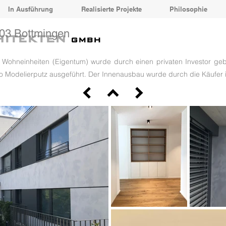
In Ausführung
Realisierte Projekte
Philosophie
103 Bottmingen
HITEKTEN
GMBH
5 Wohneinheiten (Eigentum) wurde durch einen privaten Investor ge
no Modelierputz a
usgeführt. Der Innenausbau wurde durch die Käufer